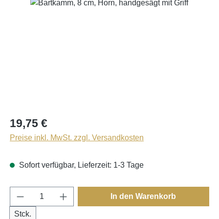
Bildergalerie überspringen
19,75 €
Preise inkl. MwSt. zzgl. Versandkosten
Sofort verfügbar, Lieferzeit: 1-3 Tage
Produkt Anzahl: Gib den gewünschten Wert e
In den Warenkorb
Stck.