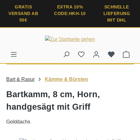
alt springen
GRATIS
EXTRA 10%
SCHNELLE
VERSAND AB
CODE:HKH-10
LIEFERUNG
50€
MIT DHL
Ware
Bart & Rasur
Kämme & Bürsten
Bartkamm, 8 cm, Horn,
handgesägt mit Griff
Golddachs