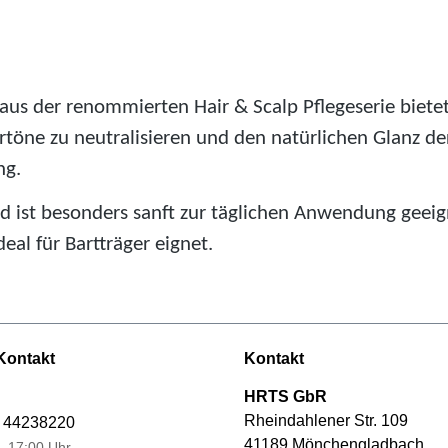
s der renommierten Hair & Scalp Pflegeserie bietet 
töne zu neutralisieren und den natürlichen Glanz d
ng.
und ist besonders sanft zur täglichen Anwendung gee
eal für Bartträger eignet.
Kontakt
Kontakt
HRTS GbR
Rheindahlener Str. 109
 44238220
41189 Mönchengladbach
–17:00 Uhr