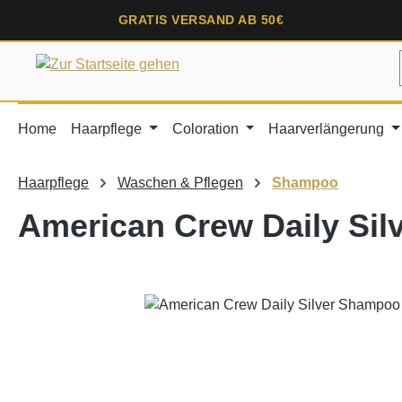
springen
Zur Hauptnavigation springen
GRATIS VERSAND AB 50€
Home
Haarpflege
Coloration
Haarverlängerung
Haarpflege
Waschen & Pflegen
Shampoo
American Crew Daily Sil
Bildergalerie überspringen