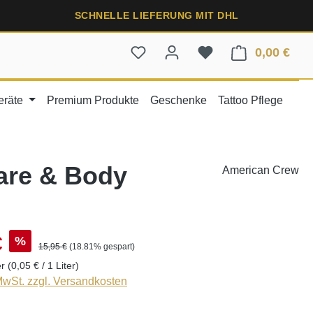
SCHNELLE LIEFERUNG MIT DHL
0,00 €
Ware
eräte
Premium Produkte
Geschenke
Tattoo Pflege
are & Body
American Crew
€
%
15,95 €
(18.81% gespart)
er
(0,05 € / 1 Liter)
 MwSt. zzgl. Versandkosten