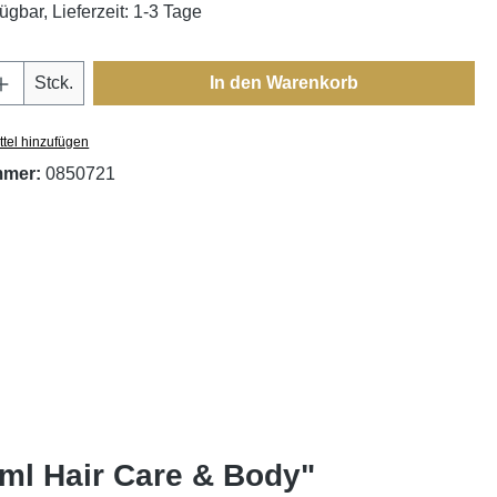
ügbar, Lieferzeit: 1-3 Tage
Anzahl: Gib den gewünschten Wert ein oder
Stck.
In den Warenkorb
tel hinzufügen
mmer:
0850721
ml Hair Care & Body"